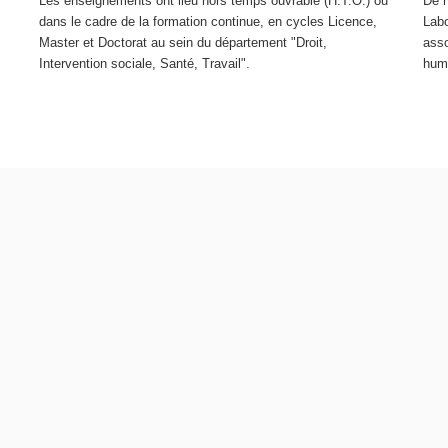
Les enseignements ont lieu hors temps ouvrable (H.T.O.) ou
De n
s
dans le cadre de la formation continue, en cycles Licence,
Labo
Master et Doctorat au sein du département "Droit,
asso
Intervention sociale, Santé, Travail".
huma