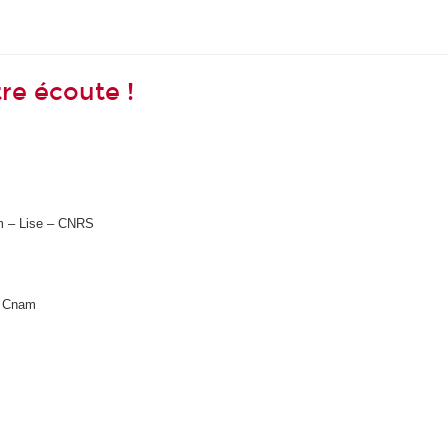
re écoute !
m – Lise – CNRS
S Cnam