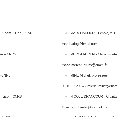
rche, Cnam – Lise – CNRS
MARCHADOUR Guénolé, ATER
marchadog@hmail.com
 – Lise – CNRS
MERCAT-BRUNS Marie, maître
marie.mercat_bruns@cnam.fr
 – CNRS
MINE Michel, professeur
01 10 27 29 57 / michel.mine@cnam
 – Lise – CNRS
NICOLE-DRANCOURT Chantal,
Drancourtchantal@hotmail.com