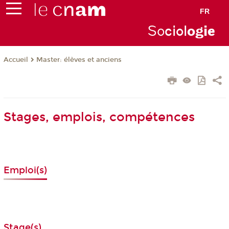
FR
So
ciol
ogi
e
Master: élèves et anciens
Accueil
Stages, emplois, compétences
Emploi(s)
Stage(s)