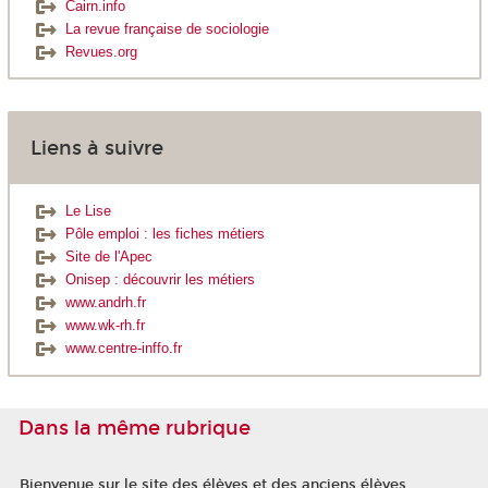
Cairn.info
La revue française de sociologie
Revues.org
Liens à suivre
Le Lise
Pôle emploi : les fiches métiers
Site de l'Apec
Onisep : découvrir les métiers
www.andrh.fr
www.wk-rh.fr
www.centre-inffo.fr
Dans la même rubrique
Bienvenue sur le site des élèves et des anciens élèves