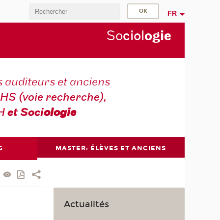
FR
So
ciol
ogi
e
s auditeurs et anciens
HS (voie recherche),
H
et Soci
olog
ie
G
MASTER: ÉLÈVES ET ANCIENS
Actualités