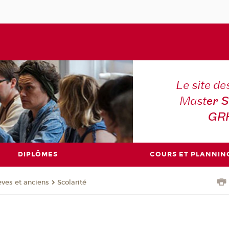
Le site de
Mast
er S
GR
DIPLÔMES
COURS ET PLANNIN
èves et anciens
Scolarité