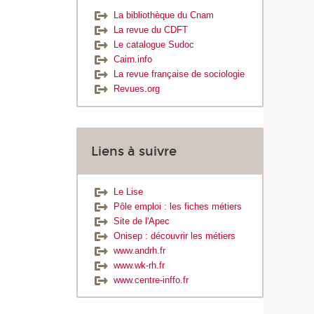
La bibliothèque du Cnam
La revue du CDFT
Le catalogue Sudoc
Cairn.info
La revue française de sociologie
Revues.org
Liens à suivre
Le Lise
Pôle emploi : les fiches métiers
Site de l'Apec
Onisep : découvrir les métiers
www.andrh.fr
www.wk-rh.fr
www.centre-inffo.fr