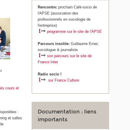
Rencontre:
prochain Café-socio de
l'APSE (association des
professionnels en sociologie de
l'entreprise)
programme sur le site de l'APSE
P
a
rcours insolite:
Guillaume Erner,
sociologue & journaliste
son parcours sur le site de
France Inter
ts
Radio socio !
sur France Culture
ès cours et
Documentation : liens
sponibles :
ning et salles
importants
 de