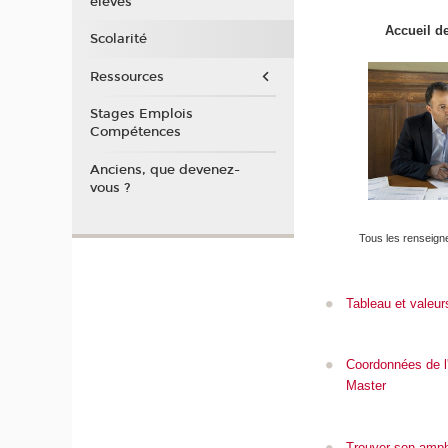
élèves
Accueil d
Scolarité
Ressources
Stages Emplois
Compétences
Anciens, que devenez-
vous ?
Tous les renseigne
Tableau et valeu
Coordonnées de l
Master
Trouver son amph